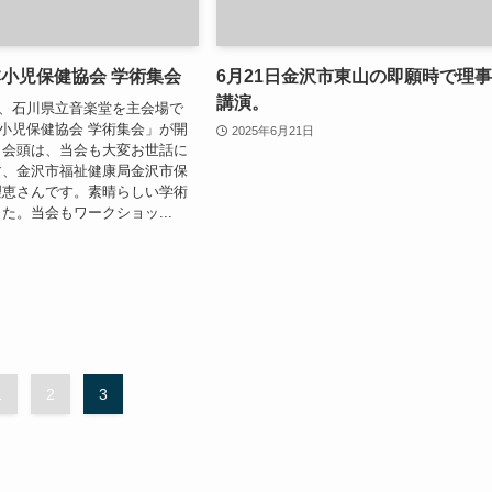
日本小児保健協会 学術集会
6月21日金沢市東山の即願時で理
講演。
9日、石川県立音楽堂を主会場で
日本小児保健協会 学術集会」が開
2025年6月21日
。会頭は、当会も大変お世話に
す、金沢市福祉健康局金沢市保
理恵さんです。素晴らしい学術
た。当会もワークショッ...
1
2
3