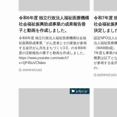
令和6年度 独立行政法人福祉医療機構
令和7年度
社会福祉振興助成事業の成果報告冊
社会福祉振
子と動画を作成しました。
決定しまし
令和6年度 独立行政法人福祉医療機構社会福
認定NPO法人
祉振興助成事業「がん患者とその家族が参画
法人福祉医療
する金沢がん共生まちづくり3.0」の令和6年
（WAM助成)
度の活動報告の冊子と動画を作成しました。
7年度も事業の
https://www.youtube.com/watch?
概要は以下とな
v=QP45uVCNdeo
が参画する金沢
の...
2025年8月16日
2025年8月16日
お知らせ