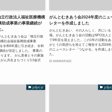
 独立行政法人福祉医療機構
がんとむきあう会2024年度のニュ
興助成事業の事業継続が
レターを作成しました
た。
がんとむきあい、その人らしく、共にいる
場。がんとむきあう会の活動はNPO法人と
がんとむきあう会は「独立行政
て9年目を迎えました。この1年の活動をあ
機構社会福祉振興助成事業
がとうの気持ちを添えてご報告する2024年
」を令和6年度に引き続き、令和
のニュースレター「つながる」を作成しま
継続が決定しました。 事業の
た。
ります。 がん患者とその家族
がん共生まちづくり3.0金沢
2025年8月16日
お知らせ
お知