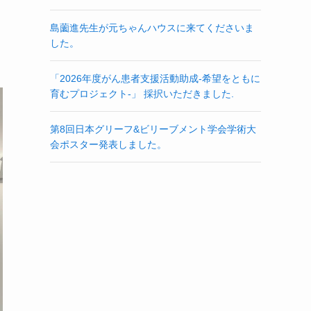
島薗進先生が元ちゃんハウスに来てくださいま
した。
「2026年度がん患者支援活動助成‐希望をともに
育むプロジェクト‐」 採択いただきました.
第8回日本グリーフ&ビリーブメント学会学術大
会ポスター発表しました。